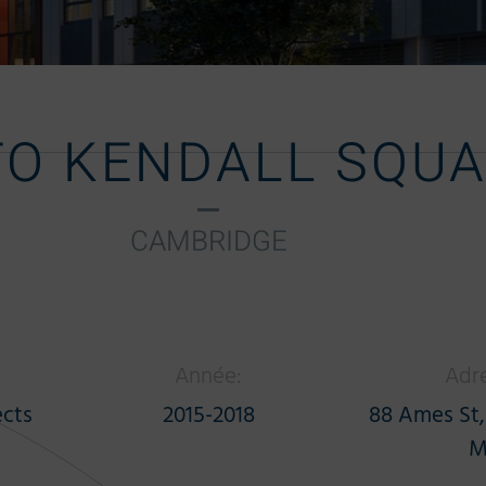
O KENDALL SQU
CAMBRIDGE
Année:
Adre
cts
2015-2018
88 Ames St,
M