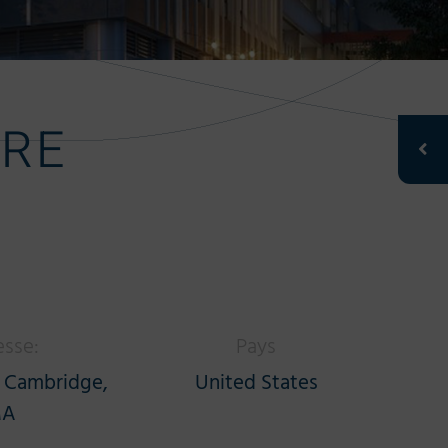
ARE
sse:
Pays
 Cambridge,
United States
A