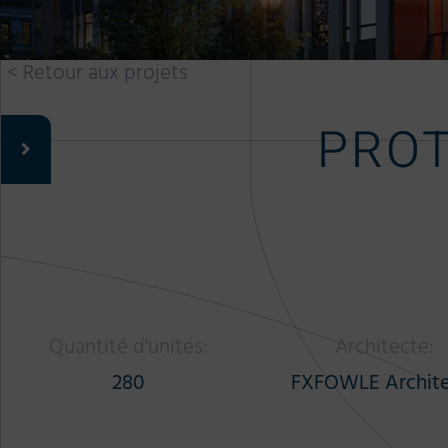
< Retour aux projets
PROT
Quantité d'unités:
Architecte:
280
FXFOWLE Archite